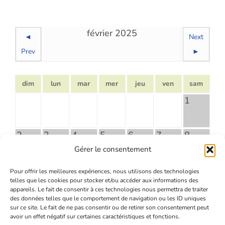
février 2025
◄
Next
Prev
►
dim
lun
mar
mer
jeu
ven
sam
1
2
3
4
5
6
7
8
Gérer le consentement
9
10
11
12
13
14
15
Pour offrir les meilleures expériences, nous utilisons des technologies
telles que les cookies pour stocker et/ou accéder aux informations des
appareils. Le fait de consentir à ces technologies nous permettra de traiter
des données telles que le comportement de navigation ou les ID uniques
16
17
18
19
20
21
22
sur ce site. Le fait de ne pas consentir ou de retirer son consentement peut
avoir un effet négatif sur certaines caractéristiques et fonctions.