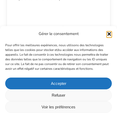
Le mercredi de 17h00 à 18h45
Gérer le consentement
séance débutant 1ère année (24 places
maximum)
Pour offrir les meilleures expériences, nous utilisons des technologies
Le mercredi de 18h00 à 19h45
telles que les cookies pour stocker et/ou accéder aux informations des
appareils. Le fait de consentir à ces technologies nous permettra de traiter
séance 2ème année et plus – séance encadrée
des données telles que le comportement de navigation ou les ID uniques
sur ce site. Le fait de ne pas consentir ou de retirer son consentement peut
(24 places maximum)
avoir un effet négatif sur certaines caractéristiques et fonctions.
Le mercredi de 19h00 à 21h45 maxi
séance tir libre pour archers autonomes à 18m
Accepter
(séance non encadrée)
Refuser
Voir les préférences