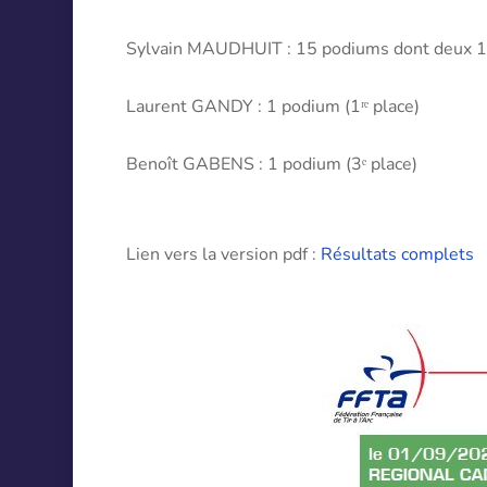
Sylvain MAUDHUIT : 15 podiums dont deux 1ʳᵉˢ
Laurent GANDY : 1 podium (1ʳᵉ place)
Benoît GABENS : 1 podium (3ᵉ place)
Lien vers la version pdf :
Résultats complets