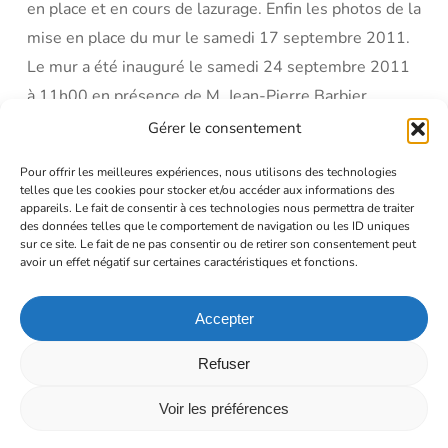
en place et en cours de lazurage. Enfin les photos de la
mise en place du mur le samedi 17 septembre 2011.
Le mur a été inauguré le samedi 24 septembre 2011
à 11h00 en présence de M. Jean-Pierre Barbier,
Président du Pays de Bièvre-Liers, de M. Fernand
Gérer le consentement
Rabatel, Vice-Président du Pays de Bièvre-Liers,
Pour offrir les meilleures expériences, nous utilisons des technologies
d’élus des communes du Pays de Bièvre-Liers, du
telles que les cookies pour stocker et/ou accéder aux informations des
appareils. Le fait de consentir à ces technologies nous permettra de traiter
personnel de la CCPBL (Bièvre Isère Communauté
des données telles que le comportement de navigation ou les ID uniques
depuis 2014), et de nos archers.
sur ce site. Le fait de ne pas consentir ou de retirer son consentement peut
avoir un effet négatif sur certaines caractéristiques et fonctions.
Vous pouvez télécharger ici le plan du mur de cibles,
vous pouvez le télécharger et l’utiliser sous réserve
Accepter
de ne pas en faire un usage commercial :
Refuser
lien vers le plan :
plan_mur_de_cible
Voir les préférences