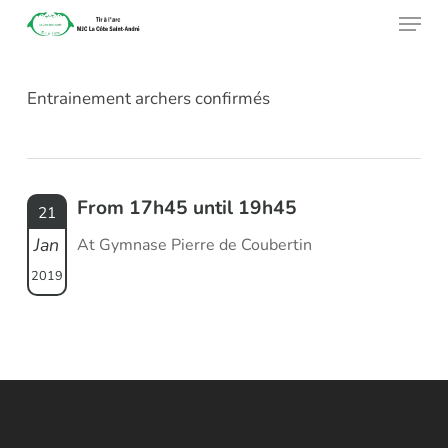
Menu
Skip
to
main
Entrainement archers confirmés
content
From 17h45 until 19h45
21
Jan
At Gymnase Pierre de Coubertin
2019