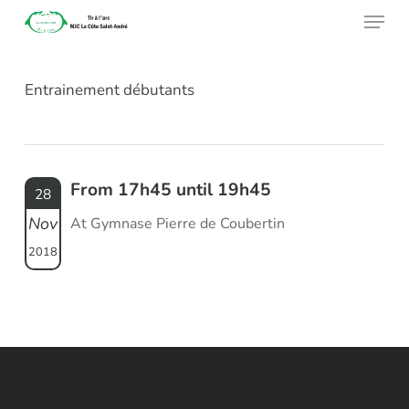
Menu
Skip
to
main
Entrainement débutants
content
From 17h45 until 19h45
28
Nov
At Gymnase Pierre de Coubertin
2018