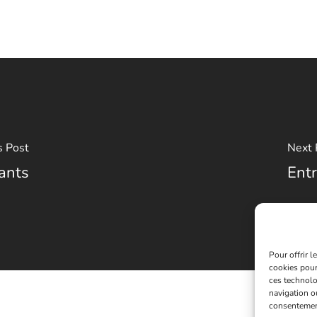
s Post
Next 
ants
Ent
Pour offrir 
cookies pour
ces technolo
navigation ou
consentement 