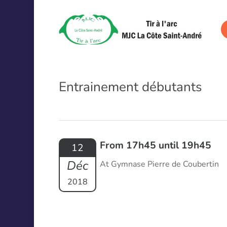
Skip
to
main
content
Entrainement débutants
From 17h45 until 19h45
12
Déc
At Gymnase Pierre de Coubertin
2018